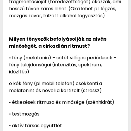
fragmentációját (töredezettségét) okozzák, ami
hosszú távon káros lehet. (Oka lehet pl: légzés,
mozgás zavar, túlzott alkohol fogyasztás)
Milyen tényezők befolyásolják az alvás
minőségét, a cirkadián ritmust?
• fény (melatonin) – sötét világos periódusok –
fény tulajdonságai (intenzitás, spektrum,
időzítés)
o kék fény (pl mobil telefon) csökkenti a
melatonint és növeli a kortizolt (stressz)
• étkezések ritmusa és minősége (szénhidrát)
• testmozgás
• aktív társas együttlét