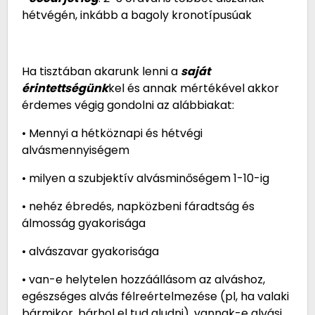
hétvégén, inkább a bagoly kronotípusúak
Ha tisztában akarunk lenni a
saját
érintettségünk
kel és annak mértékével akkor
érdemes végig gondolni az alábbiakat:
• Mennyi a hétköznapi és hétvégi
alvásmennyiségem
• milyen a szubjektív alvásminőségem 1-10-ig
• nehéz ébredés, napközbeni fáradtság és
álmosság gyakorisága
• alvászavar gyakorisága
• van-e helytelen hozzáállásom az alváshoz,
egészséges alvás félreértelmezése (pl, ha valaki
bármikor, bárhol el tud aludni), vannak-e alvási