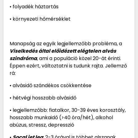
• folyadék háztartás
• környezeti hőmérséklet
Manapság az egyik legjellemzőbb probléma, a
Viselkedés által előidézett elégtelen alvás
szindróma
, ami a populáció közel 20-át érinti.
Éppen ezért, változtatni is tudunk rajta. Jellemző
rá:
• alvásidő szándékos csökkentése
• hétvégi hosszabb alvásidő
• legjellemzőbb: fiatalkor, 30-39 éves korosztály,
hosszabb munkaidő (>40 óra/hét), alkohol
abúzus, stressz, depresszió
•
Socal jet leg
: 2-3 órával is többet alszanak