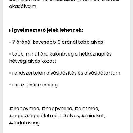
akadályaim
Figyelmeztető jelek lehetnek:
• 7 óránál kevesebb, 9 óránál több alvás
• több, mint 1 óra különbség a hétköznapi és
hétvégi alvás között
• rendszertelen alvásidőzítés és alvásidőtartam
• rossz alvásminőség
#happymed, #happymind, #életmód,
#egészségeséletmód, #alvas, #mindset,
#tudatossag