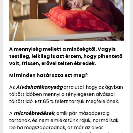
A mennyiség mellett a minőségtől. Vagyis
testileg, lelkileg is azt érzem, hogy pihentető
volt, frissen, erővel telten ébredek.
Mi minden határozza ezt meg?
Az
Alváshatékonyság
arra utal, hogy az ágyban
töltött időben mennyi a ténylegesen alvással
töltött idő. Ezt 85 % felett tartjuk megfelelőnek.
A
microébredések
, amik pár másodpercig
tartanak, és nem emlékszünk rájuk, normálisak.
De ha megszaporodnak, az már az alvás