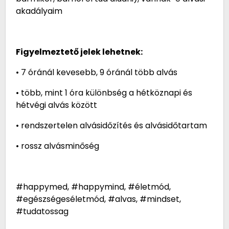
akadályaim
Figyelmeztető jelek lehetnek:
• 7 óránál kevesebb, 9 óránál több alvás
• több, mint 1 óra különbség a hétköznapi és
hétvégi alvás között
• rendszertelen alvásidőzítés és alvásidőtartam
• rossz alvásminőség
#happymed, #happymind, #életmód,
#egészségeséletmód, #alvas, #mindset,
#tudatossag