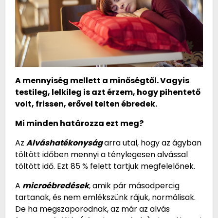
A mennyiség mellett a minőségtől. Vagyis
testileg, lelkileg is azt érzem, hogy pihentető
volt, frissen, erővel telten ébredek.
Mi minden határozza ezt meg?
Az
Alváshatékonyság
arra utal, hogy az ágyban
töltött időben mennyi a ténylegesen alvással
töltött idő. Ezt 85 % felett tartjuk megfelelőnek.
A
microébredések
, amik pár másodpercig
tartanak, és nem emlékszünk rájuk, normálisak.
De ha megszaporodnak, az már az alvás