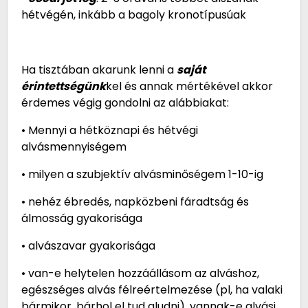
hétvégén, inkább a bagoly kronotípusúak
Ha tisztában akarunk lenni a
saját
érintettségünk
kel és annak mértékével akkor
érdemes végig gondolni az alábbiakat:
• Mennyi a hétköznapi és hétvégi
alvásmennyiségem
• milyen a szubjektív alvásminőségem 1-10-ig
• nehéz ébredés, napközbeni fáradtság és
álmosság gyakorisága
• alvászavar gyakorisága
• van-e helytelen hozzáállásom az alváshoz,
egészséges alvás félreértelmezése (pl, ha valaki
bármikor, bárhol el tud aludni), vannak-e alvási