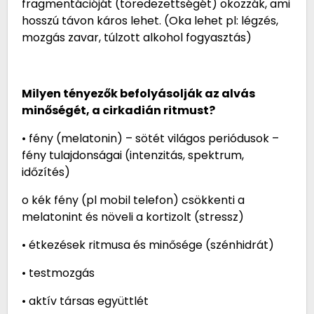
fragmentációját (töredezettségét) okozzák, ami
hosszú távon káros lehet. (Oka lehet pl: légzés,
mozgás zavar, túlzott alkohol fogyasztás)
Milyen tényezők befolyásolják az alvás
minőségét, a cirkadián ritmust?
• fény (melatonin) – sötét világos periódusok –
fény tulajdonságai (intenzitás, spektrum,
időzítés)
o kék fény (pl mobil telefon) csökkenti a
melatonint és növeli a kortizolt (stressz)
• étkezések ritmusa és minősége (szénhidrát)
• testmozgás
• aktív társas együttlét