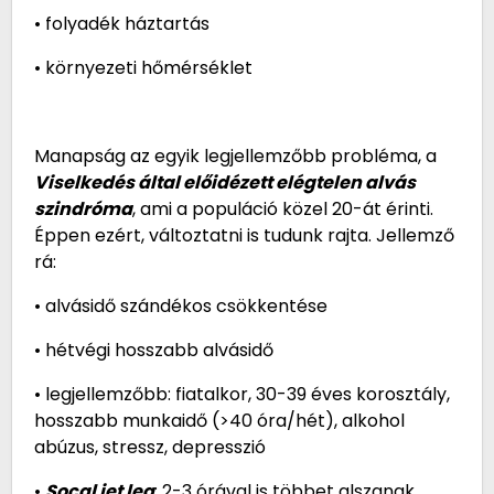
• folyadék háztartás
• környezeti hőmérséklet
Manapság az egyik legjellemzőbb probléma, a
Viselkedés által előidézett elégtelen alvás
szindróma
, ami a populáció közel 20-át érinti.
Éppen ezért, változtatni is tudunk rajta. Jellemző
rá:
• alvásidő szándékos csökkentése
• hétvégi hosszabb alvásidő
• legjellemzőbb: fiatalkor, 30-39 éves korosztály,
hosszabb munkaidő (>40 óra/hét), alkohol
abúzus, stressz, depresszió
•
Socal jet leg
: 2-3 órával is többet alszanak