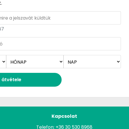
.
67
t átvétele
Kapcsolat
Telefon:
+36 30 530 8968