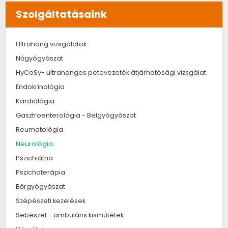
Szolgáltatásaink
Ultrahang vizsgálatok
Nőgyógyászat
HyCoSy- ultrahangos petevezeték átjárhatósági vizsgálat
Endokrinológia
Kardiológia
Gasztroenterológia - Belgyógyászat
Reumatológia
Neurológia
Pszichiátria
Pszichoterápia
Bőrgyógyászat
Szépészeti kezelések
Sebészet - ambuláns kisműtétek