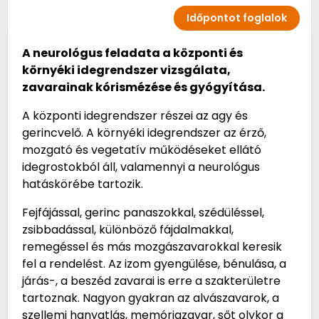
Időpontot foglalok
A neurológus feladata a központi és
környéki idegrendszer vizsgálata,
zavarainak kórismézése és gyógyítása.
A központi idegrendszer részei az agy és
gerincvelő. A környéki idegrendszer az érző,
mozgató és vegetatív működéseket ellátó
idegrostokból áll, valamennyi a neurológus
hatáskörébe tartozik.
Fejfájással, gerinc panaszokkal, szédüléssel,
zsibbadással, különböző fájdalmakkal,
remegéssel és más mozgászavarokkal keresik
fel a rendelést. Az izom gyengülése, bénulása, a
járás-, a beszéd zavarai is erre a szakterületre
tartoznak. Nagyon gyakran az alvászavarok, a
szellemi hanyatlás, memóriazavar, sőt olykor a