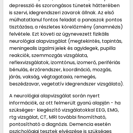
depresszió és szorongásos tünetek hátterében
is szervi, idegrendszeri zavarok állnak. Az első
múlhatatlanul fontos feladat a panaszok pontos
tisztázása, a részletes kórelőzmény (anamnézis)
felvétele. Ezt követi az úgynevezett fizikális
neurológiai alapvizsgálat (megtekintés, tapintás,
meningealis izgalmi jelek és agyidegek, pupilla
reakciók, szemmozgás vizsgálata,
reflexvizsgálatok, izomtónus, izomerő, perifériás
bénulás, érzőrendszer, koordináció, mozgás,
járás, vakság, végtagataxia, remegés,
beszédzavar, vegetatív idegrendszer vizsgálata).
A neurológiai alapvizsgálat során nyert
információk, az ott felmerült gyanú alapján - ha
szükséges- kiegészítő vizsgálatokkal EEG, EMG,
rtg vizsgálat, CT, MRI további finomítható,
pontosítható a diagnózis. Demencia esetén
pszichológiai tesztek elvégzése is szükséges