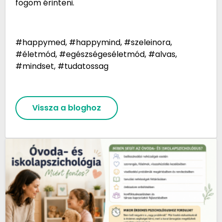
fogom érinteni.
#happymed, #happymind, #szeleinora,
#életmód, #egészségeséletmód, #alvas,
#mindset, #tudatossag
Vissza a bloghoz