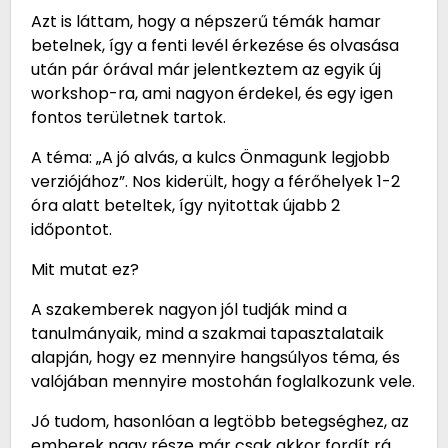
Azt is láttam, hogy a népszerű témák hamar
betelnek, így a fenti levél érkezése és olvasása
után pár órával már jelentkeztem az egyik új
workshop-ra, ami nagyon érdekel, és egy igen
fontos területnek tartok.
A téma: „A jó alvás, a kulcs Önmagunk legjobb
verziójához”. Nos kiderült, hogy a férőhelyek 1-2
óra alatt beteltek, így nyitottak újabb 2
időpontot.
Mit mutat ez?
A szakemberek nagyon jól tudják mind a
tanulmányaik, mind a szakmai tapasztalataik
alapján, hogy ez mennyire hangsúlyos téma, és
valójában mennyire mostohán foglalkozunk vele.
Jó tudom, hasonlóan a legtöbb betegséghez, az
emberek nagy része már csak akkor fordít rá