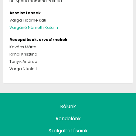
Dr. Spartá Romana Patrizia
Asszisztensek
Varga Tiborné Kati
Vargáné Németh Katalin
Recepciósok, orvosírnokok
Kovács Márta
Rimai Krisztina
Tanyik Andrea
Varga Nikolett
Rólunk
Rendelőnk
Szolgáltatásaink