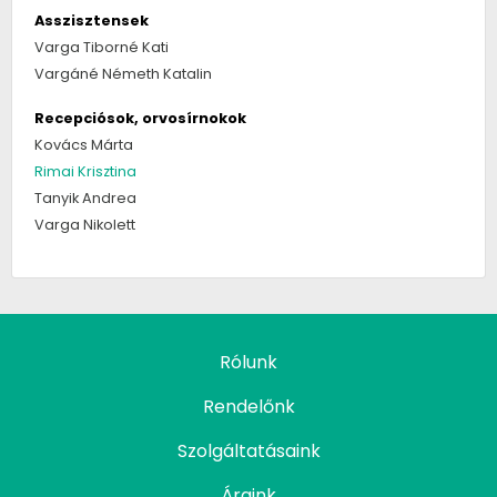
Asszisztensek
Varga Tiborné Kati
Vargáné Németh Katalin
Recepciósok, orvosírnokok
Kovács Márta
Rimai Krisztina
Tanyik Andrea
Varga Nikolett
Rólunk
Rendelőnk
Szolgáltatásaink
Áraink