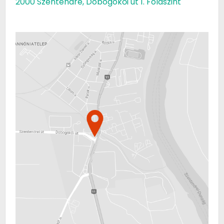
2000 Szentendre, Dobogókői út 1. Földszint