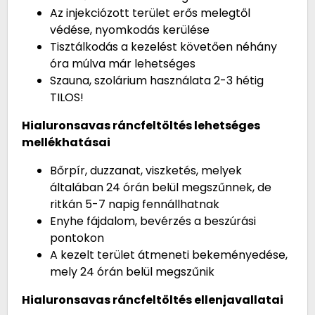
Az injekciózott terület erős melegtől
védése, nyomkodás kerülése
Tisztálkodás a kezelést követően néhány
óra múlva már lehetséges
Szauna, szolárium használata 2-3 hétig
TILOS!
Hialuronsavas ráncfeltöltés lehetséges
mellékhatásai
Bőrpír, duzzanat, viszketés, melyek
általában 24 órán belül megszűnnek, de
ritkán 5-7 napig fennállhatnak
Enyhe fájdalom, bevérzés a beszúrási
pontokon
A kezelt terület átmeneti bekeményedése,
mely 24 órán belül megszűnik
Hialuronsavas ráncfeltöltés ellenjavallatai