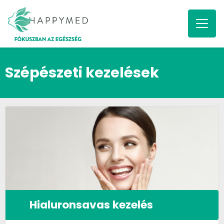
Szépészeti kezelések
Hialuronsavas kezelés