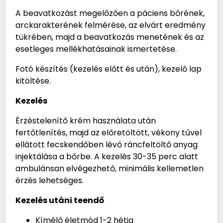
A beavatkozást megelőzően a páciens bőrének,
arckarakterének felmérése, az elvárt eredmény
tükrében, majd a beavatkozás menetének és az
esetleges mellékhatásainak ismertetése.
Fotó készítés (kezelés előtt és után), kezelő lap
kitöltése.
Kezelés
Érzéstelenítő krém használata után
fertőtlenítés, majd az előretöltött, vékony tűvel
ellátott fecskendőben lévő ráncfeltöltő anyag
injektálása a bőrbe. A kezelés 30-35 perc alatt
ambulánsan elvégezhető, minimális kellemetlen
érzés lehetséges.
Kezelés utáni teendő
Kímélő életmód 1-2 hétig