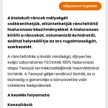
Időpontot foglalok
A kialakult ráncok mélységét
csökkenthetjük, eltüntethetjük ráncfeltöltő
hialuronsav készítményekkel. A hialuronsav
kitölti a ráncokat, volumenizál és hidratál,
ezáltal helyreállítja az arc rugalmasságát,
szerkezetét.
A ráncfeltöltés a kiváló minőségű, díjnyertes
svájci Laboratoires TEOXANE 100% hialuronsav
alapú Teosyal termékcsaládjának használatával
történik. A Teosyal géljei rendkívül tiszták, ez a
tisztaság a garanciája a bőrszövetbe való
tökéletes beépülésnek.
A kezelés folyamata
Konzultáció