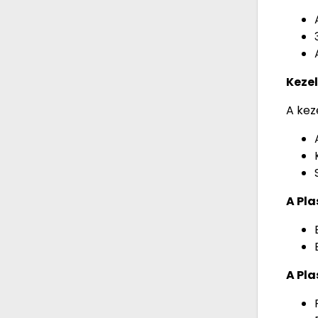
Kezel
A kez
A Pl
A Pla