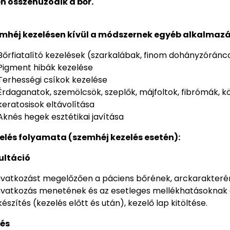
n összehúzódik a bőr.
mhéj kezelésen kívül a módszernek egyéb alkalmazási
Bőrfiatalító kezelések (szarkalábak, finom dohányzóránc
Pigment hibák kezelése
Terhességi csíkok kezelése
Érdaganatok, szemölcsök, szeplők, májfoltok, fibrómák,
keratosisok eltávolítása
Aknés hegek esztétikai javítása
elés folyamata (szemhéj kezelés esetén):
ultáció
vatkozást megelőzően a páciens bőrének, arckarakterén
vatkozás menetének és az esetleges mellékhatásoknak 
észítés (kezelés előtt és után), kezelő lap kitöltése.
lés