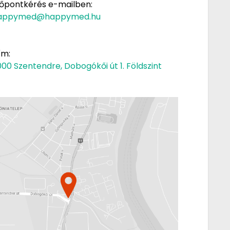
dőpontkérés e-mailben:
appymed@happymed.hu
ím:
00 Szentendre, Dobogókői út 1. Földszint