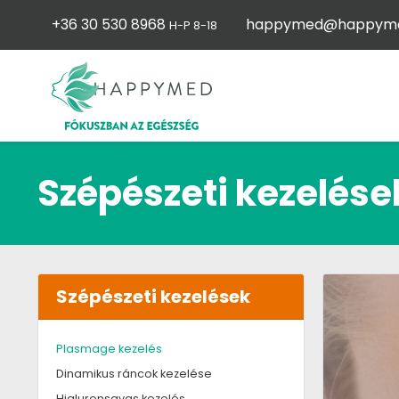
+36 30 530 8968
happymed@happyme
H-P 8-18
Szépészeti kezelése
Szépészeti kezelések
Plasmage kezelés
Dinamikus ráncok kezelése
Hialuronsavas kezelés