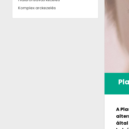
Komplex arckezelés
Pl
A Pla
alter
által