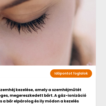
Időpontot foglalok
 szemhéj kezelése, amely a szemhéjműtét
leges, megereszkedett bőrt. A gáz-ionizáció
s a bőr elpárolog és ily módon a kezelés