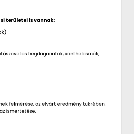
 területei is vannak:
ok)
 kötőszövetes hegdaganatok, xanthelasmák,
ek felmérése, az elvárt eredmény tükrében.
az ismertetése.