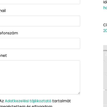
I
h
ail
C
20
lefonszám
enet
Az
Adatkezelési tájékoztató
tartalmát
megértettem és elfogadom.