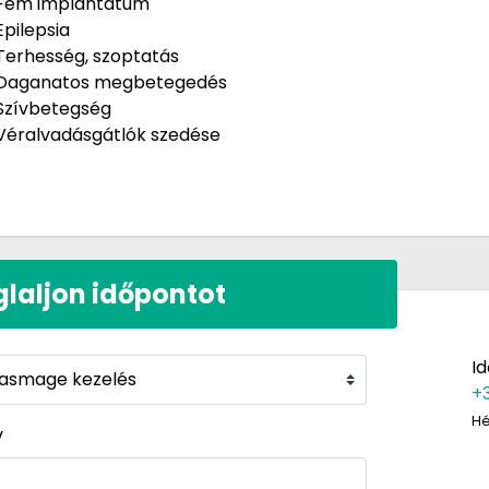
Fém implantátum
Epilepsia
Terhesség, szoptatás
Daganatos megbetegedés
Szívbetegség
Véralvadásgátlók szedése
glaljon időpontot
I
+
Hé
v