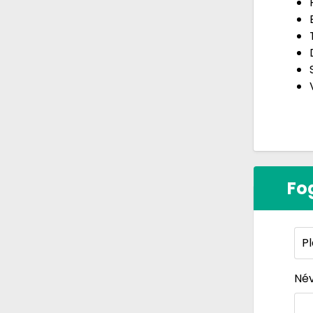
Fo
Né