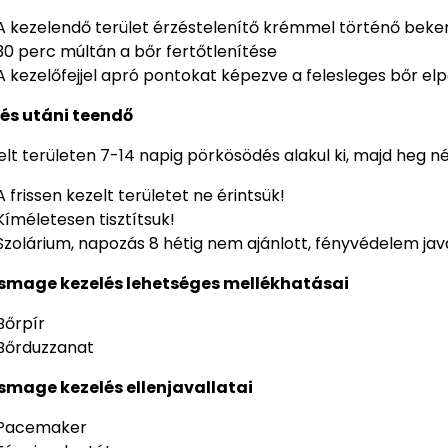
A kezelendő terület érzéstelenítő krémmel történő bek
30 perc múltán a bőr fertőtlenítése
A kezelőfejjel apró pontokat képezve a felesleges bőr el
és utáni teendő
elt területen 7-14 napig pörkösödés alakul ki, majd heg né
A frissen kezelt területet ne érintsük!
Kíméletesen tisztítsuk!
Szolárium, napozás 8 hétig nem ajánlott, fényvédelem jav
asmage kezelés lehetséges mellékhatásai
Bőrpír
Bőrduzzanat
smage kezelés ellenjavallatai
Pacemaker