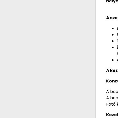
helyé
A sze
A kez
Konz
A bea
A bea
Fotó k
Keze