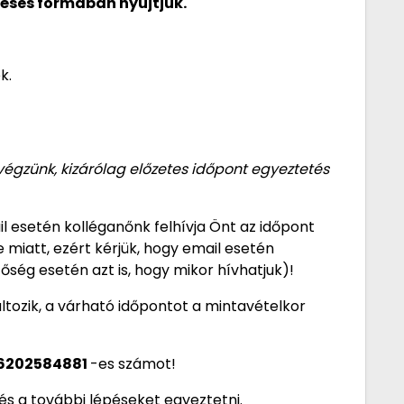
téses formában nyújtjuk.
k.
végzünk, kizárólag előzetes időpont egyeztetés
l esetén kolléganőnk felhívja Önt az időpont
 miatt, ezért kérjük, hogy email esetén
ség esetén azt is, hogy mikor hívhatjuk)!
ltozik, a várható időpontot a mintavételkor
6202584881
-es számot!
és a további lépéseket egyeztetni.