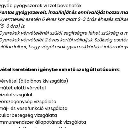
Egyéb gyógyszerek vízzel bevehetők.
Fontos gyógyszereit, inzulinját és ennivalóját hozza m
Gyermekek esetén 6 éves kor alatt 2-3 órás éhezés szük
(5-6 óra) is.
Gyerekek vérvételénél szülői segítségre lehet szükség a
Gyerekek vérvételét 2 éves kortól vállaljuk. Szükség eseté
előfordulhat, hogy végül csak gyermekkórházi intézménybe
vétel keretében igénybe vehető szolgáltatásaink:
vérvétel (általános kivizsgálás)
műtét előtti vérvétel
vizeletvizsgálat
vérszegénység vizsgálata
máj- és vesefunkció vizsgálata
cukorbetegség vizsgálata
immunrendszer állapotának vizsgálata