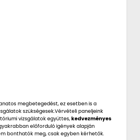
anatos megbetegedést, ez esetben is a
sgálatok szükségesek.Vérvételi paneljeink
óriumi vizsgálatok együttes,
kedvezményes
ggyakrabban előforduló igények alapján
i nem bonthatók meg, csak egyben kérhetők.