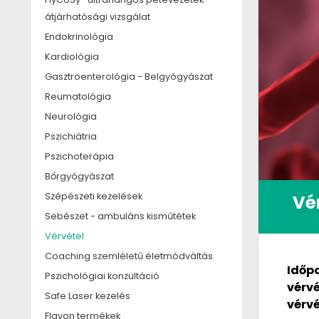
átjárhatósági vizsgálat
Endokrinológia
Kardiológia
Gasztroenterológia - Belgyógyászat
Reumatológia
Neurológia
Pszichiátria
Pszichoterápia
Bőrgyógyászat
Szépészeti kezelések
Vé
Sebészet - ambuláns kisműtétek
Vérvétel
Coaching szemléletű életmódváltás
Időpo
Pszichológiai konzultáció
vérvé
Safe Laser kezelés
vérv
Flavon termékek