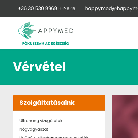
+36 30 530 8968
happymed@happyme
H-P 8-18
Vérvétel
Szolgáltatásaink
Ultrahang vizsgálatok
Nőgyógyászat
HyCoSy- ultrahangos petevezeték