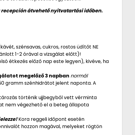
 recepción átvehető nyitvatartási időben.
kávét, szénsavas, cukros, rostos üdítőt NE
nlott 1-2 órával a vizsgálat előtt)!
olsó étkezés előző nap este legyen), kivéve, ha
gálatot megelőző 3 napban
normál
250 gramm szénhidrátot jelent naponta. A
tározás történik ujjbegyből vett vérminta
álat nem végezhető el a beteg állapota
elezze!
Kora reggeli időpont esetén
 ennivalót hozzon magával, melyeket rögtön