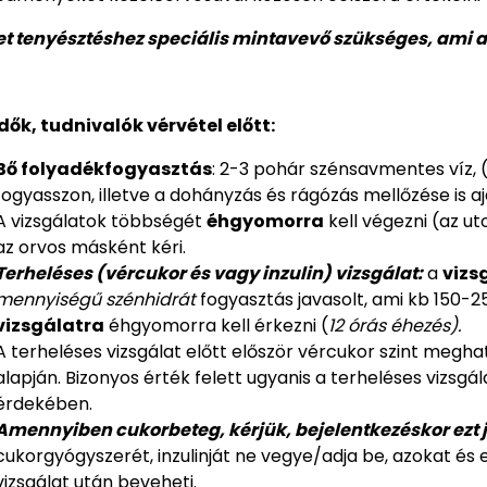
et tenyésztéshez speciális mintavevő szükséges, ami a
ők, tudnivalók vérvétel előtt:
Bő folyadékfogyasztás
: 2-3 pohár szénsavmentes víz, (
fogyasszon, illetve a dohányzás és rágózás mellőzése is ajá
A vizsgálatok többségét
éhgyomorra
kell végezni (az ut
az orvos másként kéri.
Terheléses (vércukor és vagy inzulin) vizsgálat:
a
vizs
mennyiségű szénhidrát
fogyasztás javasolt, ami kb 150-
vizsgálatra
éhgyomorra kell érkezni (
12 órás éhezés).
A terheléses vizsgálat előtt először vércukor szint megha
alapján. Bizonyos érték felett ugyanis a terheléses vizsg
érdekében.
Amennyiben cukorbeteg, kérjük, bejelentkezéskor ezt j
cukorgyógyszerét, inzulinját ne vegye/adja be, azokat és
vizsgálat után beveheti.