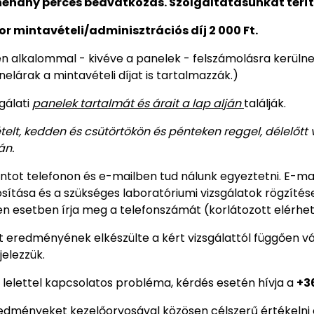
néhány perces beavatkozás. Szolgáltatásunkat térí
or mintavételi/adminisztrációs díj 2 000 Ft.
n alkalommal - kivéve a panelek - felszámolásra kerülne
nelárak a mintavételi díjat is tartalmazzák.)
sgálati
panelek tartalmát és árait a lap alján
találják.
telt, kedden és csütörtökön és pénteken reggel, délelőtt 
án.
ntot telefonon és e-mailben tud nálunk egyeztetni. E-mai
sítása és a szükséges laboratóriumi vizsgálatok rögzítése
n esetben írja meg a telefonszámát (korlátozott elérhető
et eredményének elkészülte a kért vizsgálattól függően vá
jelezzük.
 lelettel kapcsolatos probléma, kérdés esetén hívja a
+3
edményeket kezelőorvosával közösen célszerű értékelni 