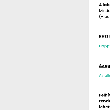
A lab
Minde
(A pa
Részl
Happ
Az eg
Az al
Felh
rende
lehet