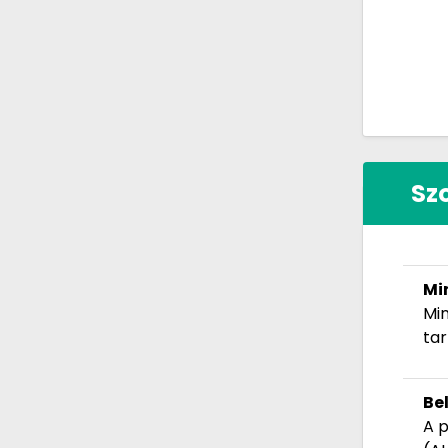
Sz
Mi
Min
ta
Be
A p