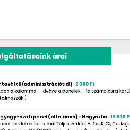
olgáltatásaink árai
ntavételi/adminisztrációs díj
⋅ 2 000 Ft
den alkalommal - kivéve a panelek - felszámolásra kerüln
rtalmazzák.)
lgyógyászati panel (általános) - Nagyrutin
⋅ 19 500 
anel részletes tartalma: Teljes vérkép +, Na, K, Cl, Ca, M