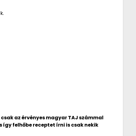
k.
be csak az érvényes magyar TAJ számmal
s így felhőbe receptet írni is csak nekik