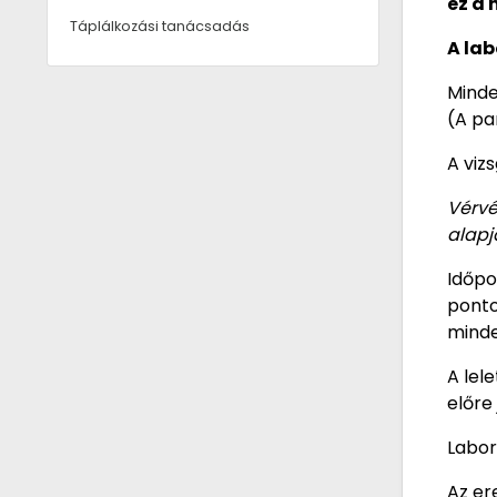
ez a 
Táplálkozási tanácsadás
A lab
Minde
(A pa
A viz
Vérvé
alapj
Időpo
ponto
minde
A lel
előre 
Labor
Az er