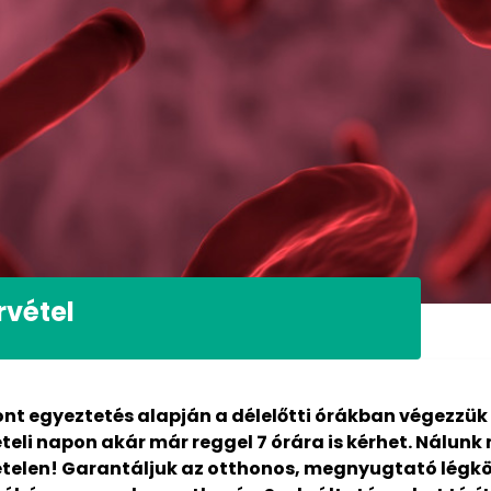
rvétel
nt egyeztetés alapján a délelőtti órákban végezzük 
teli napon akár már reggel 7 órára is kérhet. Nálunk
ételen! Garantáljuk az otthonos, megnyugtató légkö