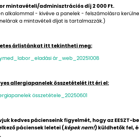
or mintavételi/adminisztrációs díj 2 000 Ft.
n alkalommal - kivéve a panelek - felszámolásra kerülne
nelárak a mintavételi díjat is tartalmazzák.)
etes árlistánkat itt tekintheti meg:
ymed_labor_eladási ár_web_20251008
yes allergiapanelek összetételét itt éri el:
lergiapanelek összetétele_20250601
ívjuk kedves pácienseink figyelmét, hogy az EESZT-
lkező páciensek leletei (
képek nem!
) küldhetők fel, é
.