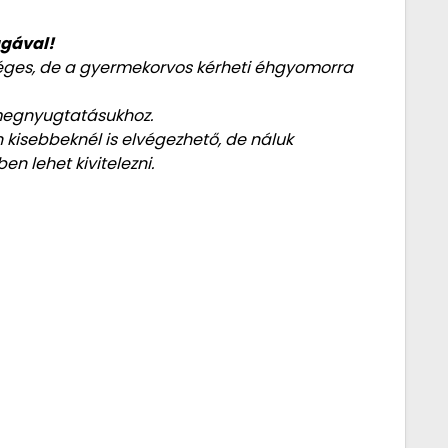
agával!
séges, de a gyermekorvos kérheti éhgyomorra
 megnyugtatásukhoz.
n kisebbeknél is elvégezhető, de náluk
n lehet kivitelezni.