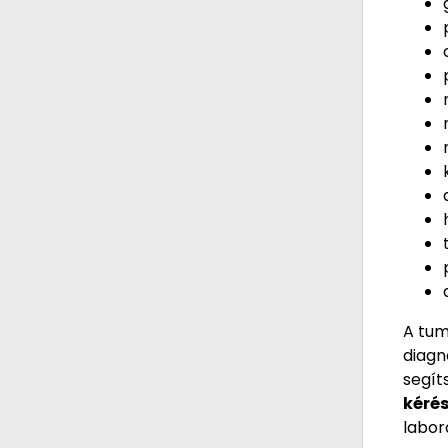
A tum
diagn
segít
kéré
labor