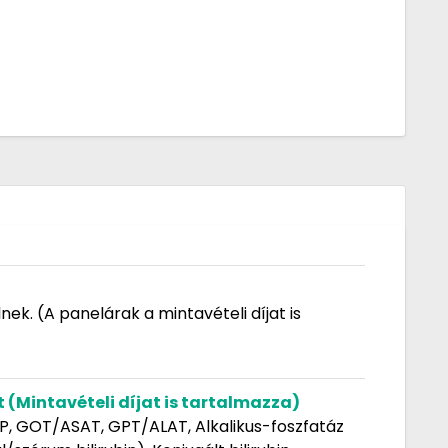
ek. (A panelárak a mintavételi díjat is
Ft (Mintavételi díjat is tartalmazza)
g, P, GOT/ASAT, GPT/ALAT, Alkalikus-foszfatáz