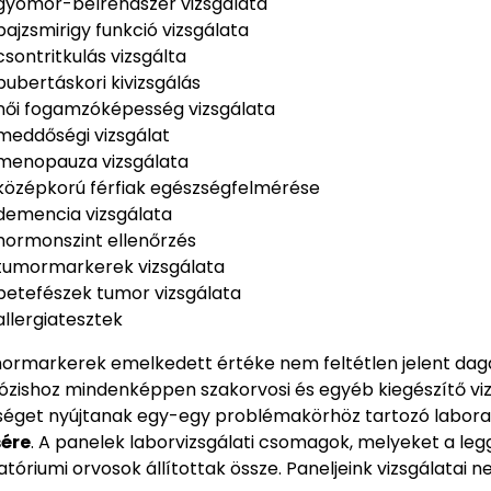
gyomor-bélrendszer vizsgálata
pajzsmirigy funkció vizsgálata
csontritkulás vizsgálta
pubertáskori kivizsgálás
női fogamzóképesség vizsgálata
meddőségi vizsgálat
menopauza vizsgálata
középkorú férfiak egészségfelmérése
demencia vizsgálata
hormonszint ellenőrzés
tumormarkerek vizsgálata
petefészek tumor vizsgálata
allergiatesztek
ormarkerek emelkedett értéke nem feltétlen jelent dag
ózishoz mindenképpen szakorvosi és egyéb kiegészítő viz
séget nyújtanak egy-egy problémakörhöz tartozó laborat
sére
. A panelek laborvizsgálati csomagok, melyeket a le
atóriumi orvosok állítottak össze. Paneljeink vizsgálata